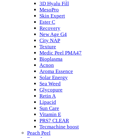
3D Hyalu Fill
MesoPro
Skin Expert
Ester C
Recovery
New Age G4
City NAP
Texture
Medic Peel PMA47
Bioplasma
Acnon
Aroma Essence
Solar Energy
Sea Weed
Glycopure
Retin A
Lipacid
Sun Care
Vitamin E
PRS7 CLEAR
Tecmachine boost
Peach Peel