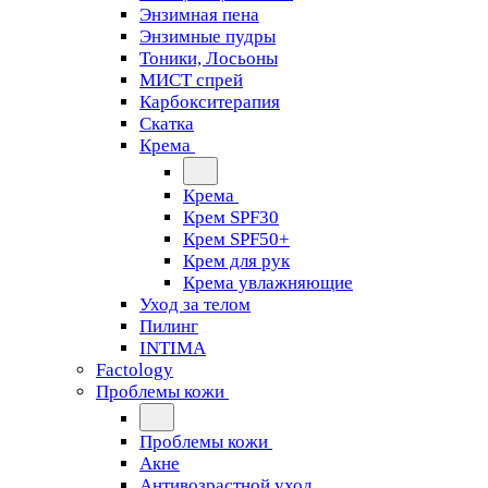
Энзимная пена
Энзимные пудры
Тоники, Лосьоны
МИСТ спрей
Карбокситерапия
Скатка
Крема
Крема
Крем SPF30
Крем SPF50+
Крем для рук
Крема увлажняющие
Уход за телом
Пилинг
INTIMA
Factology
Проблемы кожи
Проблемы кожи
Акне
Антивозрастной уход