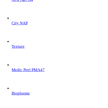
City NAP
Texture
Medic Peel PMA47
Bioplasma