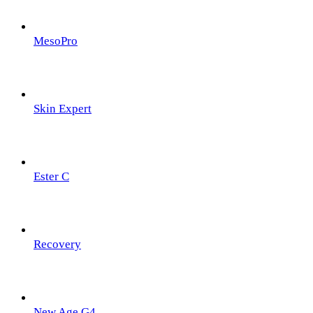
MesoPro
Skin Expert
Ester C
Recovery
New Age G4