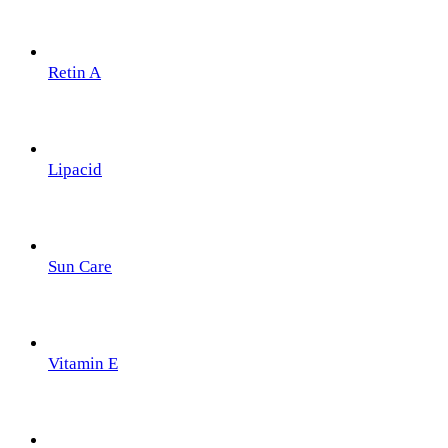
Retin A
Lipacid
Sun Care
Vitamin E